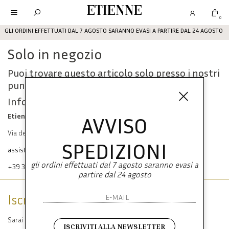
Etienne
0
GLI ORDINI EFFETTUATI DAL 7 AGOSTO SARANNO EVASI A PARTIRE DAL 24 AGOSTO
Solo in negozio
Puoi trovare questo articolo solo presso i nostri
punti vendita:
Info contatti
Etienne srl
AVVISO
Via dei Mille, 47 80121 Napoli
SPEDIZIONI
assistenza@etienneabbigliamento.com
gli ordini effettuati dal 7 agosto saranno evasi a
+39 333 574 1398
partire dal 24 agosto
Iscriviti alla newsletter
Sarai sempre aggiornato su offerte e promozioni.
ISCRIVITI ALLA NEWSLETTER