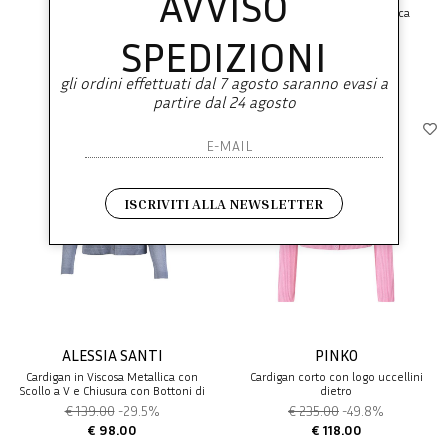
AVVISO
Cardigan slim a costina
Cardigan Girocollo in Alpaca
SPEDIZIONI
€ 185.00
-49.7%
€ 195.00
-49.7%
€ 93.00
€ 98.00
gli ordini effettuati dal 7 agosto saranno evasi a
partire dal 24 agosto
ISCRIVITI ALLA NEWSLETTER
ALESSIA SANTI
PINKO
Cardigan in Viscosa Metallica con
Cardigan corto con logo uccellini
Scollo a V e Chiusura con Bottoni di
dietro
Alessia Santi
€ 139.00
-29.5%
€ 235.00
-49.8%
€ 98.00
€ 118.00