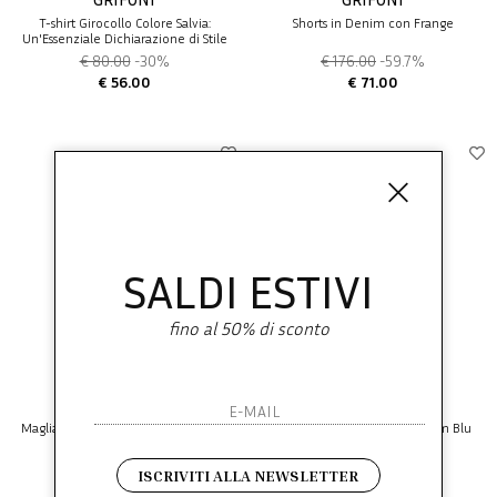
T-shirt Girocollo Colore Salvia:
Shorts in Denim con Frange
Un'Essenziale Dichiarazione di Stile
di Jucca
€ 80.00
-30%
€ 176.00
-59.7%
€ 56.00
€ 71.00
SALDI ESTIVI
fino al 50% di sconto
GRIFONI
GRIFONI
Maglia a Coste in Lana Vergine Nera
Jeans Donna Grifoni in Denim Blu
Scuro a Vita Media
€ 175.00
-49.7%
€ 185.00
-49.7%
ISCRIVITI ALLA NEWSLETTER
€ 88.00
€ 93.00