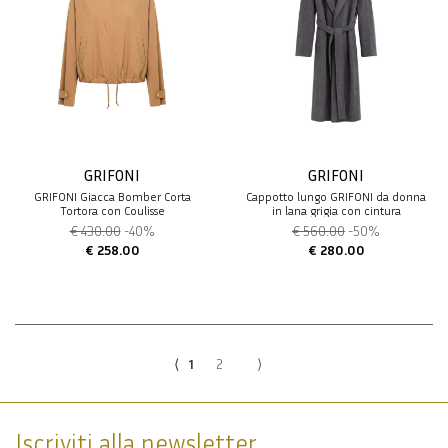
GRIFONI
GRIFONI
GRIFONI Giacca Bomber Corta
Cappotto lungo GRIFONI da donna
Tortora con Coulisse
in lana grigia con cintura
€ 430.00
-40%
€ 560.00
-50%
€ 258.00
€ 280.00
⟨
1
2
⟩
Iscriviti alla newsletter