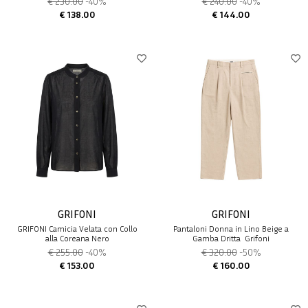
€ 230.00
-40%
€ 240.00
-40%
€ 138.00
€ 144.00
GRIFONI
GRIFONI
GRIFONI Camicia Velata con Collo
Pantaloni Donna in Lino Beige a
alla Coreana Nero
Gamba Dritta  Grifoni
€ 255.00
-40%
€ 320.00
-50%
€ 153.00
€ 160.00