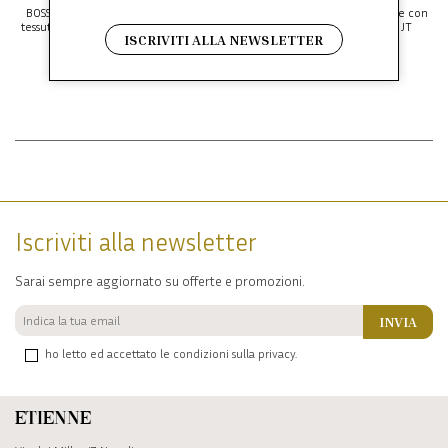
BOSS giubbotto idrorepellente in
BOSS giubbotto idrorepellente con
tessuto 4-way stretch OW_GOC Chip
doppia bordatura OW_Join JT
ISCRIVITI ALLA NEWSLETTER
€ 299.00
-39.8%
€ 329.00
-39.8%
€ 180.00
€ 198.00
Iscriviti alla newsletter
Sarai sempre aggiornato su offerte e promozioni.
INVIA
ho letto ed accettato le condizioni sulla privacy.
Etienne