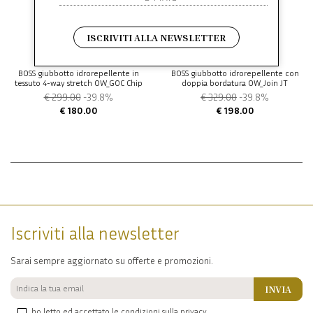
ISCRIVITI ALLA NEWSLETTER
BOSS
BOSS
BOSS giubbotto idrorepellente in
BOSS giubbotto idrorepellente con
tessuto 4-way stretch OW_GOC Chip
doppia bordatura OW_Join JT
€ 299.00
-39.8%
€ 329.00
-39.8%
€ 180.00
€ 198.00
Iscriviti alla newsletter
Sarai sempre aggiornato su offerte e promozioni.
INVIA
ho letto ed accettato le condizioni sulla privacy.