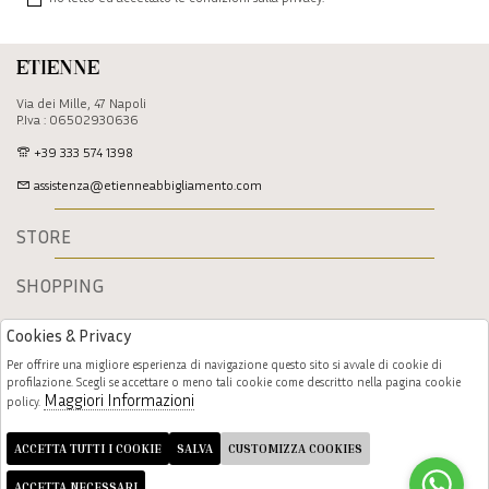
Etienne
Via dei Mille, 47 Napoli
P.Iva : 06502930636
+39 333 574 1398
assistenza@etienneabbigliamento.com
STORE
SHOPPING
Cookies & Privacy
Per offrire una migliore esperienza di navigazione questo sito si avvale di cookie di
profilazione. Scegli se accettare o meno tali cookie come descritto nella pagina cookie
Maggiori Informazioni
policy.
Follow us
ACCETTA TUTTI I COOKIE
SALVA
CUSTOMIZZA COOKIES
ACCETTA NECESSARI