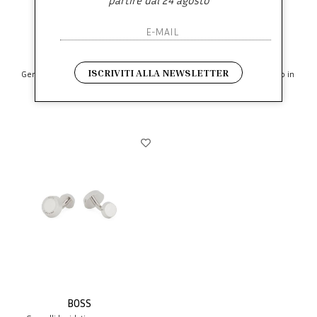
partire dal 24 agosto
BOSS
BOSS
ISCRIVITI ALLA NEWSLETTER
Gemelli quadrati con nucleo in
Gemelli rotondi con nucleo in
smalto - NOS
smalto e logo - NOS
€ 75.00
€ 75.00
BOSS