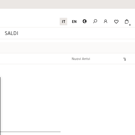
IT
EN
0
I
SALDI