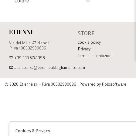
Colore
STORE
Etienne
cookie policy
Via dei Mille, 47 Napoli
P.Iva : 06502930636
Privacy
Termini e condizioni
+39 333 574 1398
assistenza@etienneabbigliamento.com
© 2026 Etienne srl - P.iva 06502930636
Powered by Polosoftware
Cookies & Privacy