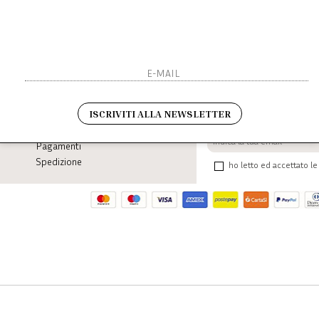
Iscriviti 
SHOPPING
L'azienda
Sarai sempre aggiornato s
ISCRIVITI ALLA NEWSLETTER
Resi
Contatti
Pagamenti
Spedizione
ho letto ed accettato le 