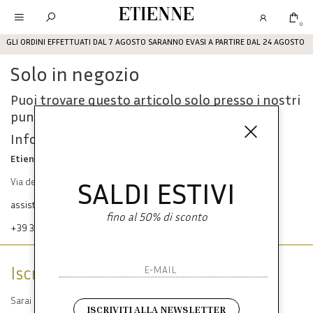
Etienne
0
GLI ORDINI EFFETTUATI DAL 7 AGOSTO SARANNO EVASI A PARTIRE DAL 24 AGOSTO
Solo in negozio
Puoi trovare questo articolo solo presso i nostri
punti vendita:
Info contatti
Etienne srl
SALDI ESTIVI
Via dei Mille, 47 80121 Napoli
assistenza@etienneabbigliamento.com
fino al 50% di sconto
+39 333 574 1398
Iscriviti alla newsletter
Sarai sempre aggiornato su offerte e promozioni.
ISCRIVITI ALLA NEWSLETTER