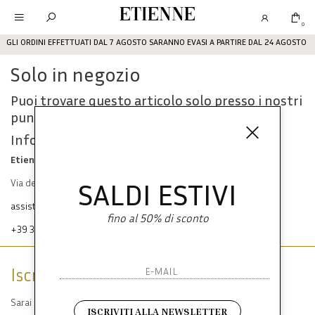
Etienne
0
GLI ORDINI EFFETTUATI DAL 7 AGOSTO SARANNO EVASI A PARTIRE DAL 24 AGOSTO
Solo in negozio
Puoi trovare questo articolo solo presso i nostri
punti vendita:
Info contatti
Etienne srl
SALDI ESTIVI
Via dei Mille, 47 80121 Napoli
assistenza@etienneabbigliamento.com
fino al 50% di sconto
+39 333 574 1398
Iscriviti alla newsletter
Sarai sempre aggiornato su offerte e promozioni.
ISCRIVITI ALLA NEWSLETTER