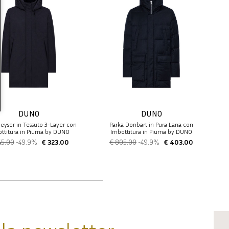
DUNO
DUNO
eyser in Tessuto 3-Layer con
Parka Donbart in Pura Lana con
ttitura in Piuma by DUNO
Imbottitura in Piuma by DUNO
45.00
-49.9%
€ 323.00
€ 805.00
-49.9%
€ 403.00