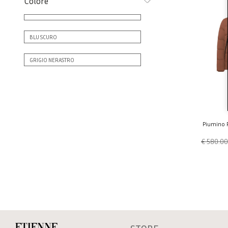
Colore
BLU SCURO
GRIGIO NERASTRO
Piumino P
€ 580.00
Etienne