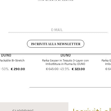
ISCRIVITI ALLA NEWSLETTER
DUNO
DUNO
ackable Bi-Stretch
Parka Geyser in Tessuto 3-Layer con
Parka G
Imbottitura in Piuma by DUNO
Imbo
-50%
€ 290.00
€ 645.00
-49.9%
€ 323.00
€ 6