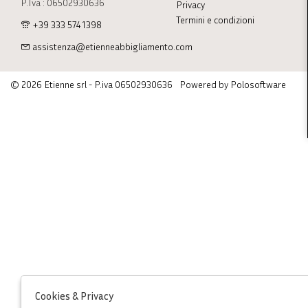
P.Iva : 06502930636
Privacy
Termini e condizioni
+39 333 574 1398
assistenza@etienneabbigliamento.com
© 2026 Etienne srl - P.iva 06502930636
Powered by Polosoftware
Cookies & Privacy