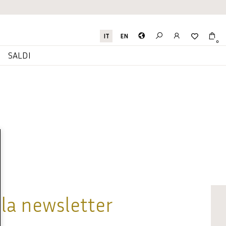
IT
EN
0
I
SALDI
alla newsletter