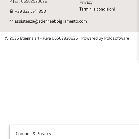
P.Iva : 06502930636
Privacy
Termini e condizioni
+39 333 574 1398
assistenza@etienneabbigliamento.com
© 2026 Etienne srl - P.iva 06502930636
Powered by Polosoftware
Cookies & Privacy