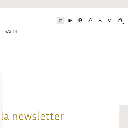
IT
EN
0
I
SALDI
alla newsletter