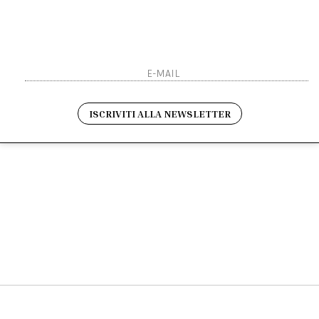
Sarai sempre aggiornato s
Resi
Contatti
Pagamenti
Spedizione
ho letto ed accettato le 
ISCRIVITI ALLA NEWSLETTER