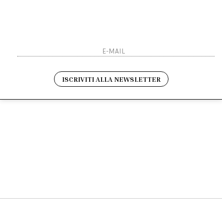
Sarai sempre aggiornato s
Resi
Contatti
Pagamenti
Spedizione
ho letto ed accettato le 
ISCRIVITI ALLA NEWSLETTER