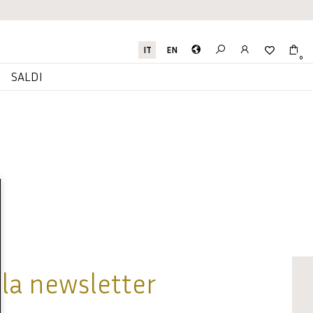
IT
EN
0
I
SALDI
alla newsletter