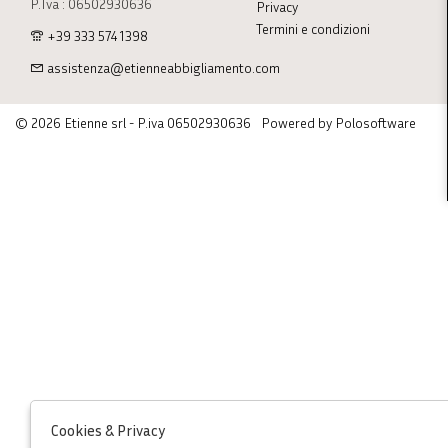
P.Iva : 06502930636
Privacy
Termini e condizioni
+39 333 574 1398
assistenza@etienneabbigliamento.com
© 2026 Etienne srl - P.iva 06502930636
Powered by Polosoftware
Cookies & Privacy