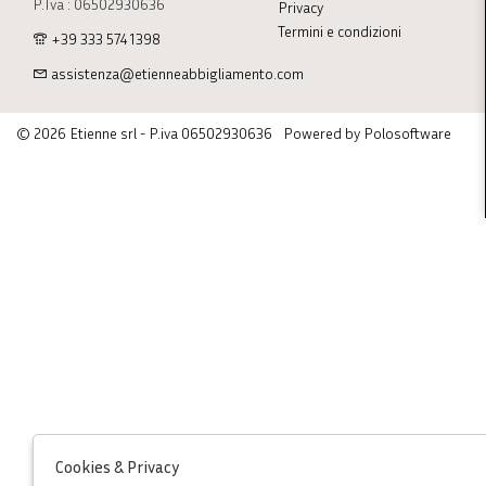
P.Iva : 06502930636
Privacy
Termini e condizioni
+39 333 574 1398
assistenza@etienneabbigliamento.com
© 2026 Etienne srl - P.iva 06502930636
Powered by Polosoftware
Cookies & Privacy