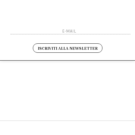
Sarai sempre aggiornato s
Resi
Contatti
Pagamenti
Spedizione
ho letto ed accettato le 
ISCRIVITI ALLA NEWSLETTER