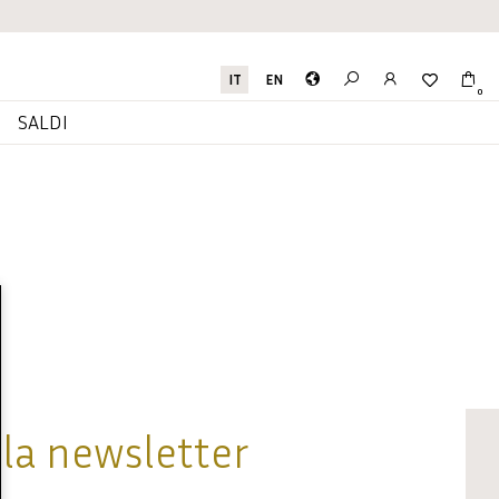
IT
EN
0
I
SALDI
alla newsletter