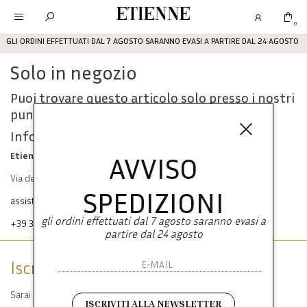
Etienne
0
GLI ORDINI EFFETTUATI DAL 7 AGOSTO SARANNO EVASI A PARTIRE DAL 24 AGOSTO
Solo in negozio
Puoi trovare questo articolo solo presso i nostri
punti vendita:
Info contatti
Etienne srl
AVVISO
Via dei Mille, 47 80121 Napoli
SPEDIZIONI
assistenza@etienneabbigliamento.com
gli ordini effettuati dal 7 agosto saranno evasi a
+39 333 574 1398
partire dal 24 agosto
Iscriviti alla newsletter
Sarai sempre aggiornato su offerte e promozioni.
ISCRIVITI ALLA NEWSLETTER