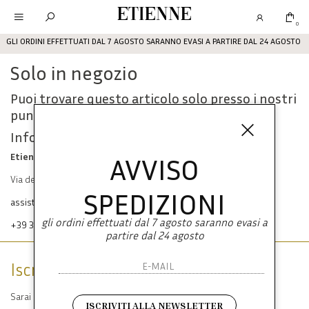
Etienne
0
GLI ORDINI EFFETTUATI DAL 7 AGOSTO SARANNO EVASI A PARTIRE DAL 24 AGOSTO
Solo in negozio
Puoi trovare questo articolo solo presso i nostri
punti vendita:
Info contatti
Etienne srl
AVVISO
Via dei Mille, 47 80121 Napoli
SPEDIZIONI
assistenza@etienneabbigliamento.com
gli ordini effettuati dal 7 agosto saranno evasi a
+39 333 574 1398
partire dal 24 agosto
Iscriviti alla newsletter
Sarai sempre aggiornato su offerte e promozioni.
ISCRIVITI ALLA NEWSLETTER