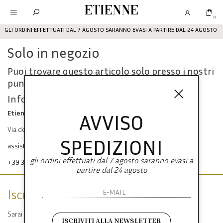
Etienne
0
GLI ORDINI EFFETTUATI DAL 7 AGOSTO SARANNO EVASI A PARTIRE DAL 24 AGOSTO
Solo in negozio
Puoi trovare questo articolo solo presso i nostri
punti vendita:
Info contatti
Etienne srl
AVVISO
Via dei Mille, 47 80121 Napoli
SPEDIZIONI
assistenza@etienneabbigliamento.com
gli ordini effettuati dal 7 agosto saranno evasi a
+39 333 574 1398
partire dal 24 agosto
Iscriviti alla newsletter
Sarai sempre aggiornato su offerte e promozioni.
ISCRIVITI ALLA NEWSLETTER