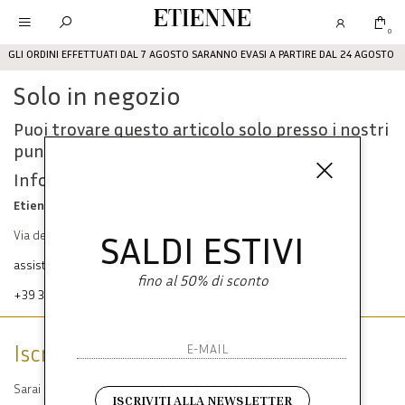
Etienne
0
GLI ORDINI EFFETTUATI DAL 7 AGOSTO SARANNO EVASI A PARTIRE DAL 24 AGOSTO
Solo in negozio
Puoi trovare questo articolo solo presso i nostri
punti vendita:
Info contatti
Etienne srl
SALDI ESTIVI
Via dei Mille, 47 80121 Napoli
assistenza@etienneabbigliamento.com
fino al 50% di sconto
+39 333 574 1398
Iscriviti alla newsletter
Sarai sempre aggiornato su offerte e promozioni.
ISCRIVITI ALLA NEWSLETTER