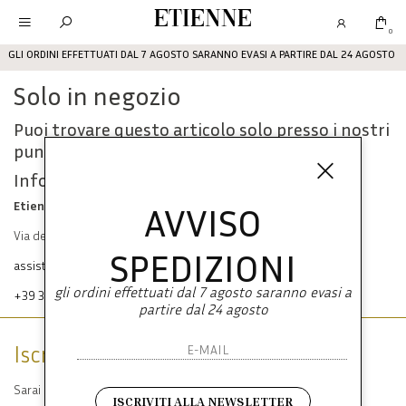
Etienne
0
GLI ORDINI EFFETTUATI DAL 7 AGOSTO SARANNO EVASI A PARTIRE DAL 24 AGOSTO
Solo in negozio
Puoi trovare questo articolo solo presso i nostri
punti vendita:
Info contatti
Etienne srl
AVVISO
Via dei Mille, 47 80121 Napoli
SPEDIZIONI
assistenza@etienneabbigliamento.com
gli ordini effettuati dal 7 agosto saranno evasi a
+39 333 574 1398
partire dal 24 agosto
Iscriviti alla newsletter
Sarai sempre aggiornato su offerte e promozioni.
ISCRIVITI ALLA NEWSLETTER