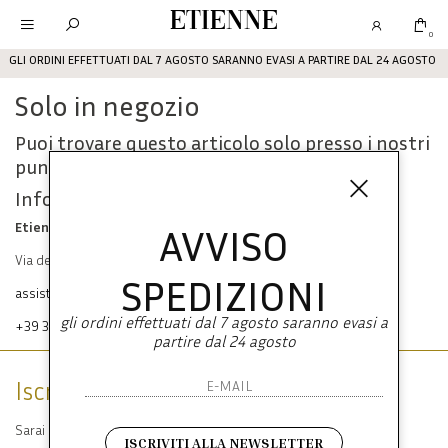
Etienne
0
GLI ORDINI EFFETTUATI DAL 7 AGOSTO SARANNO EVASI A PARTIRE DAL 24 AGOSTO
Solo in negozio
Puoi trovare questo articolo solo presso i nostri
punti vendita:
Info contatti
Etienne srl
AVVISO
Via dei Mille, 47 80121 Napoli
SPEDIZIONI
assistenza@etienneabbigliamento.com
gli ordini effettuati dal 7 agosto saranno evasi a
+39 333 574 1398
partire dal 24 agosto
Iscriviti alla newsletter
Sarai sempre aggiornato su offerte e promozioni.
ISCRIVITI ALLA NEWSLETTER