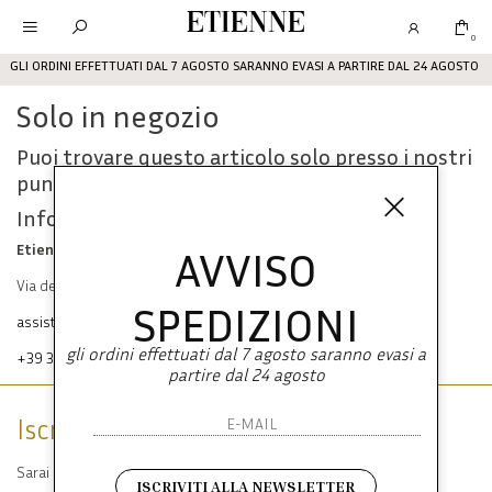
Etienne
0
GLI ORDINI EFFETTUATI DAL 7 AGOSTO SARANNO EVASI A PARTIRE DAL 24 AGOSTO
Solo in negozio
Puoi trovare questo articolo solo presso i nostri
punti vendita:
Info contatti
Etienne srl
AVVISO
Via dei Mille, 47 80121 Napoli
SPEDIZIONI
assistenza@etienneabbigliamento.com
gli ordini effettuati dal 7 agosto saranno evasi a
+39 333 574 1398
partire dal 24 agosto
Iscriviti alla newsletter
Sarai sempre aggiornato su offerte e promozioni.
ISCRIVITI ALLA NEWSLETTER