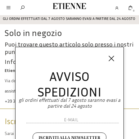
Etienne
0
GLI ORDINI EFFETTUATI DAL 7 AGOSTO SARANNO EVASI A PARTIRE DAL 24 AGOSTO
Solo in negozio
Puoi trovare questo articolo solo presso i nostri
punti vendita:
Info contatti
Etienne srl
AVVISO
Via dei Mille, 47 80121 Napoli
SPEDIZIONI
assistenza@etienneabbigliamento.com
gli ordini effettuati dal 7 agosto saranno evasi a
+39 333 574 1398
partire dal 24 agosto
Iscriviti alla newsletter
Sarai sempre aggiornato su offerte e promozioni.
ISCRIVITI ALLA NEWSLETTER