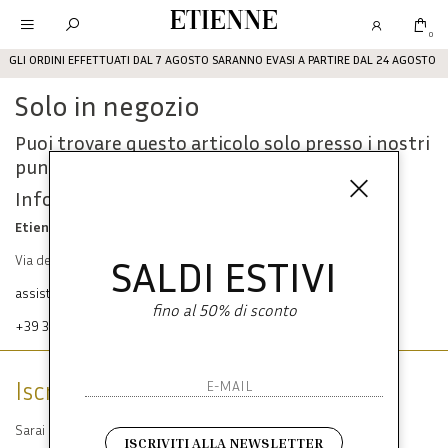
Etienne
0
GLI ORDINI EFFETTUATI DAL 7 AGOSTO SARANNO EVASI A PARTIRE DAL 24 AGOSTO
Solo in negozio
Puoi trovare questo articolo solo presso i nostri
punti vendita:
Info contatti
Etienne srl
SALDI ESTIVI
Via dei Mille, 47 80121 Napoli
assistenza@etienneabbigliamento.com
fino al 50% di sconto
+39 333 574 1398
Iscriviti alla newsletter
Sarai sempre aggiornato su offerte e promozioni.
ISCRIVITI ALLA NEWSLETTER