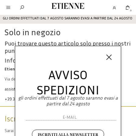
Etienne
0
GLI ORDINI EFFETTUATI DAL 7 AGOSTO SARANNO EVASI A PARTIRE DAL 24 AGOSTO
Solo in negozio
Puoi trovare questo articolo solo presso i nostri
punti vendita:
Info contatti
Etienne srl
AVVISO
Via dei Mille, 47 80121 Napoli
SPEDIZIONI
assistenza@etienneabbigliamento.com
gli ordini effettuati dal 7 agosto saranno evasi a
+39 333 574 1398
partire dal 24 agosto
Iscriviti alla newsletter
Sarai sempre aggiornato su offerte e promozioni.
ISCRIVITI ALLA NEWSLETTER