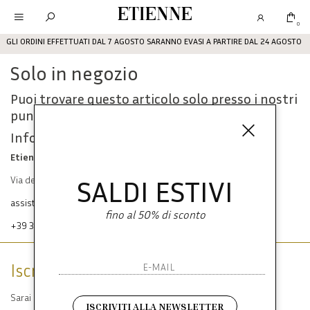
Etienne
0
GLI ORDINI EFFETTUATI DAL 7 AGOSTO SARANNO EVASI A PARTIRE DAL 24 AGOSTO
Solo in negozio
Puoi trovare questo articolo solo presso i nostri
punti vendita:
Info contatti
Etienne srl
SALDI ESTIVI
Via dei Mille, 47 80121 Napoli
assistenza@etienneabbigliamento.com
fino al 50% di sconto
+39 333 574 1398
Iscriviti alla newsletter
Sarai sempre aggiornato su offerte e promozioni.
ISCRIVITI ALLA NEWSLETTER