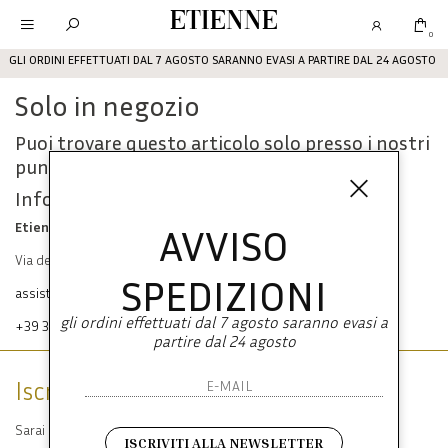
Etienne
0
GLI ORDINI EFFETTUATI DAL 7 AGOSTO SARANNO EVASI A PARTIRE DAL 24 AGOSTO
Solo in negozio
Puoi trovare questo articolo solo presso i nostri
punti vendita:
Info contatti
Etienne srl
AVVISO
Via dei Mille, 47 80121 Napoli
SPEDIZIONI
assistenza@etienneabbigliamento.com
gli ordini effettuati dal 7 agosto saranno evasi a
+39 333 574 1398
partire dal 24 agosto
Iscriviti alla newsletter
Sarai sempre aggiornato su offerte e promozioni.
ISCRIVITI ALLA NEWSLETTER