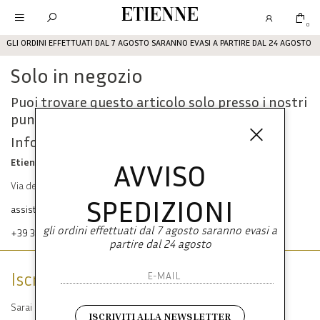
Etienne
0
GLI ORDINI EFFETTUATI DAL 7 AGOSTO SARANNO EVASI A PARTIRE DAL 24 AGOSTO
Solo in negozio
Puoi trovare questo articolo solo presso i nostri
punti vendita:
Info contatti
Etienne srl
AVVISO
Via dei Mille, 47 80121 Napoli
SPEDIZIONI
assistenza@etienneabbigliamento.com
gli ordini effettuati dal 7 agosto saranno evasi a
+39 333 574 1398
partire dal 24 agosto
Iscriviti alla newsletter
Sarai sempre aggiornato su offerte e promozioni.
ISCRIVITI ALLA NEWSLETTER