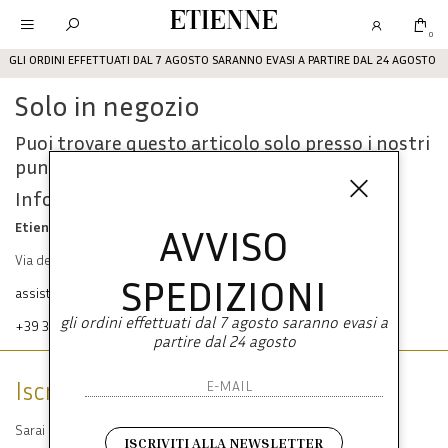
Etienne
0
GLI ORDINI EFFETTUATI DAL 7 AGOSTO SARANNO EVASI A PARTIRE DAL 24 AGOSTO
Solo in negozio
Puoi trovare questo articolo solo presso i nostri
punti vendita:
Info contatti
Etienne srl
AVVISO
Via dei Mille, 47 80121 Napoli
SPEDIZIONI
assistenza@etienneabbigliamento.com
gli ordini effettuati dal 7 agosto saranno evasi a
+39 333 574 1398
partire dal 24 agosto
Iscriviti alla newsletter
Sarai sempre aggiornato su offerte e promozioni.
ISCRIVITI ALLA NEWSLETTER