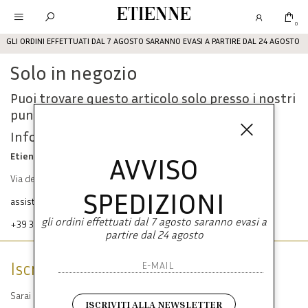
Etienne
0
GLI ORDINI EFFETTUATI DAL 7 AGOSTO SARANNO EVASI A PARTIRE DAL 24 AGOSTO
Solo in negozio
Puoi trovare questo articolo solo presso i nostri
punti vendita:
Info contatti
Etienne srl
AVVISO
Via dei Mille, 47 80121 Napoli
SPEDIZIONI
assistenza@etienneabbigliamento.com
gli ordini effettuati dal 7 agosto saranno evasi a
+39 333 574 1398
partire dal 24 agosto
Iscriviti alla newsletter
Sarai sempre aggiornato su offerte e promozioni.
ISCRIVITI ALLA NEWSLETTER