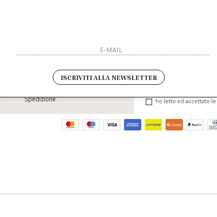
Iscriviti 
SHOPPING
L'azienda
Sarai sempre aggiornato s
Resi
Contatti
ISCRIVITI ALLA NEWSLETTER
Pagamenti
Spedizione
ho letto ed accettato le 