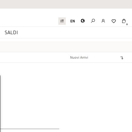
IT
EN
0
I
SALDI