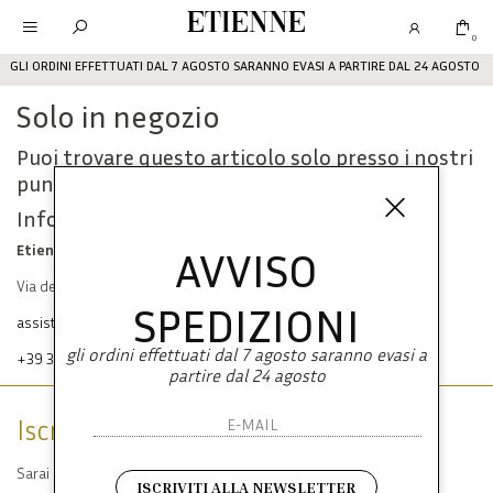
Etienne
0
GLI ORDINI EFFETTUATI DAL 7 AGOSTO SARANNO EVASI A PARTIRE DAL 24 AGOSTO
Solo in negozio
Puoi trovare questo articolo solo presso i nostri
punti vendita:
Info contatti
Etienne srl
AVVISO
Via dei Mille, 47 80121 Napoli
SPEDIZIONI
assistenza@etienneabbigliamento.com
gli ordini effettuati dal 7 agosto saranno evasi a
+39 333 574 1398
partire dal 24 agosto
Iscriviti alla newsletter
Sarai sempre aggiornato su offerte e promozioni.
ISCRIVITI ALLA NEWSLETTER