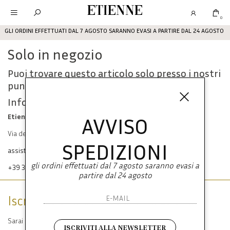
Etienne
0
GLI ORDINI EFFETTUATI DAL 7 AGOSTO SARANNO EVASI A PARTIRE DAL 24 AGOSTO
Solo in negozio
Puoi trovare questo articolo solo presso i nostri
punti vendita:
Info contatti
Etienne srl
AVVISO
Via dei Mille, 47 80121 Napoli
SPEDIZIONI
assistenza@etienneabbigliamento.com
gli ordini effettuati dal 7 agosto saranno evasi a
+39 333 574 1398
partire dal 24 agosto
Iscriviti alla newsletter
Sarai sempre aggiornato su offerte e promozioni.
ISCRIVITI ALLA NEWSLETTER