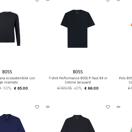
BOSS
BOSS
ana ecosostenibile con
T-shirt Performance BOSS P-Taut 89 in
Polo BOS
go ricamato
Cotone Jacquard
C
0
-50%
€ 65.00
€ 109.95
-40%
€ 66.00
€ 