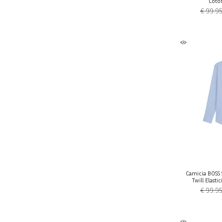
Coto
€ 99.9
Camicia BOSS 
Twill Elast
€ 99.9