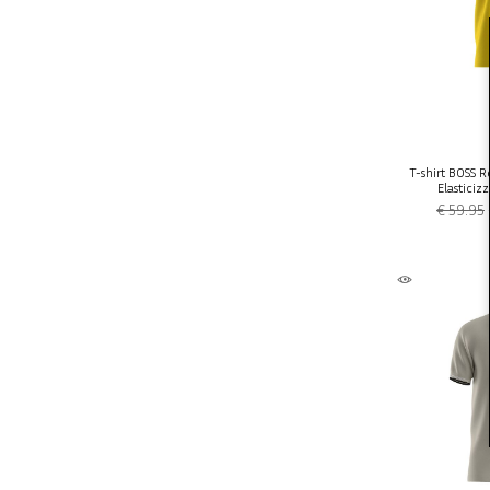
T-shirt BOSS R
Elasticiz
€ 59.95