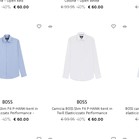
ne - Open Red
Cotone - Open White
5
-40%
€ 60.00
€ 99.95
-40%
€ 60.00
€
BOSS
BOSS
Slim Fit P-HANK-kent in
Camicia BOSS Slim Fit P-HANK-kent in
BOSS cam
icizzato Performance -
Twill Elasticizzato Performance
elastici
Celeste
5
-40%
€ 60.00
€ 99.95
-40%
€ 60.00
€