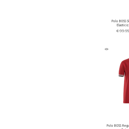
Polo BOSS S
Elastici
€ 99.9
Polo BOSS Regu