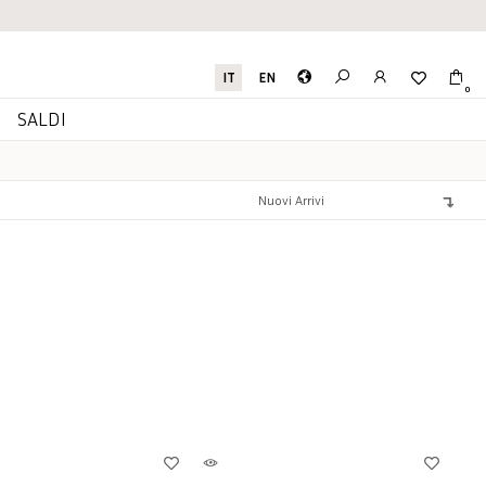
IT
EN
0
I
SALDI