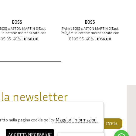
BOSS
BOSS
t BOSS x ASTON MARTIN C-Taut
T-shirt BOSS x ASTON MARTIN C-Taut
 in cotone mercerizzato con
242_AM in cotone mercerizzato con
grafica auto
grafica auto
109.95
-40%
€ 66.00
€ 109.95
-40%
€ 66.00
alla newsletter
u offerte e promozioni.
Maggiori Informazioni
ritto nella pagina cookie policy.
INVIA
condizioni sulla privacy.
ACCETTA NECESSARI