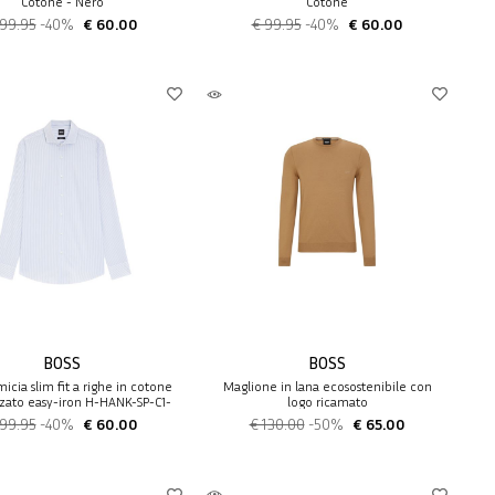
Cotone - Nero
Cotone
 99.95
-40%
€ 60.00
€ 99.95
-40%
€ 60.00
BOSS
BOSS
icia slim fit a righe in cotone
Maglione in lana ecosostenibile con
zzato easy-iron H-HANK-SP-C1-
logo ricamato
261
 99.95
-40%
€ 60.00
€ 130.00
-50%
€ 65.00