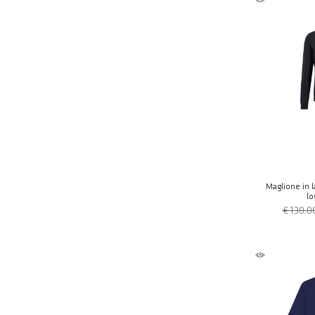
Maglione in l
lo
€ 130.0