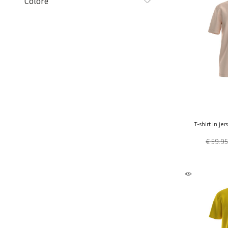
Colore
T-shirt in je
€ 59.95