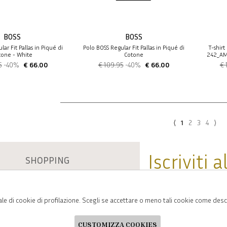
BOSS
BOSS
ar Fit Pallas in Piqué di
Polo BOSS Regular Fit Pallas in Piqué di
T-shir
tone - White
Cotone
242_AM
5
-40%
€ 66.00
€ 109.95
-40%
€ 66.00
€ 
⟨
1
2
3
4
⟩
Iscriviti 
SHOPPING
L'azienda
Sarai sempre aggiornato s
Resi
Contatti
ale di cookie di profilazione. Scegli se accettare o meno tali cookie come desc
Pagamenti
Spedizione
ho letto ed accettato le 
CUSTOMIZZA COOKIES