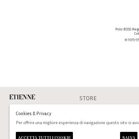
Polo BOSS Regul
Co
€ 109.9
STORE
Etienne
cookie policy
Via dei Mille, 47 Napoli
Cookies & Privacy
P.Iva : 06502930636
Privacy
Termini e condizioni
Per offrire una migliore esperienza di navigazione questo sito si avv
+39 333 574 1398
assistenza@etienneabbigliamento.com
ACCETTA TUTTI I COOKIE
SALVA