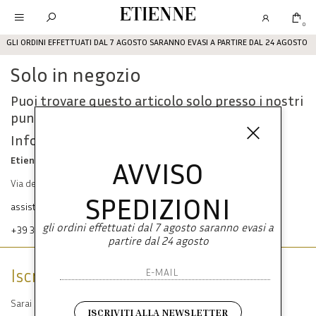
Etienne
0
GLI ORDINI EFFETTUATI DAL 7 AGOSTO SARANNO EVASI A PARTIRE DAL 24 AGOSTO
Solo in negozio
Puoi trovare questo articolo solo presso i nostri
punti vendita:
Info contatti
Etienne srl
AVVISO
Via dei Mille, 47 80121 Napoli
SPEDIZIONI
assistenza@etienneabbigliamento.com
gli ordini effettuati dal 7 agosto saranno evasi a
+39 333 574 1398
partire dal 24 agosto
Iscriviti alla newsletter
Sarai sempre aggiornato su offerte e promozioni.
ISCRIVITI ALLA NEWSLETTER