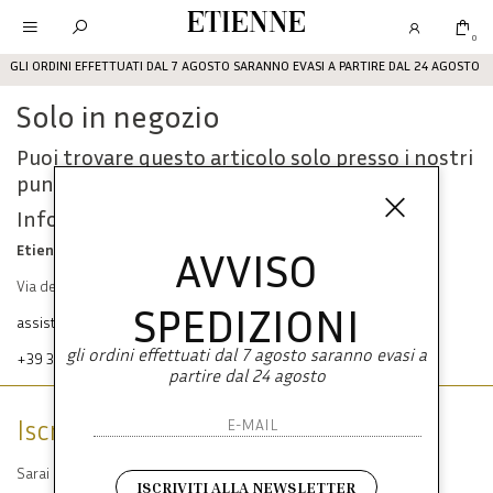
Etienne
0
GLI ORDINI EFFETTUATI DAL 7 AGOSTO SARANNO EVASI A PARTIRE DAL 24 AGOSTO
Solo in negozio
Puoi trovare questo articolo solo presso i nostri
punti vendita:
Info contatti
Etienne srl
AVVISO
Via dei Mille, 47 80121 Napoli
SPEDIZIONI
assistenza@etienneabbigliamento.com
gli ordini effettuati dal 7 agosto saranno evasi a
+39 333 574 1398
partire dal 24 agosto
Iscriviti alla newsletter
Sarai sempre aggiornato su offerte e promozioni.
ISCRIVITI ALLA NEWSLETTER