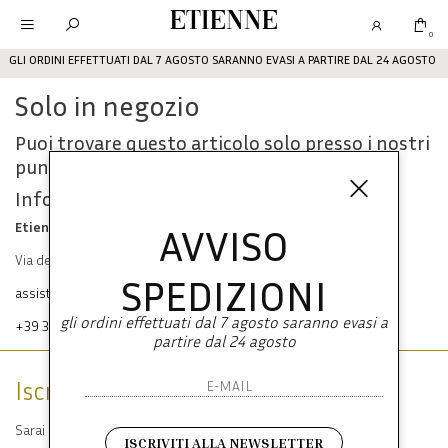
Etienne
0
GLI ORDINI EFFETTUATI DAL 7 AGOSTO SARANNO EVASI A PARTIRE DAL 24 AGOSTO
Solo in negozio
Puoi trovare questo articolo solo presso i nostri
punti vendita:
Info contatti
Etienne srl
AVVISO
Via dei Mille, 47 80121 Napoli
SPEDIZIONI
assistenza@etienneabbigliamento.com
gli ordini effettuati dal 7 agosto saranno evasi a
+39 333 574 1398
partire dal 24 agosto
Iscriviti alla newsletter
Sarai sempre aggiornato su offerte e promozioni.
ISCRIVITI ALLA NEWSLETTER