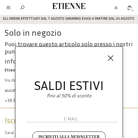
Etienne
0
GLI ORDINI EFFETTUATI DAL 7 AGOSTO SARANNO EVASI A PARTIRE DAL 24 AGOSTO
Solo in negozio
Puoi trovare questo articolo solo presso i nostri
punti vendita:
Info contatti
Etienne srl
SALDI ESTIVI
Via dei Mille, 47 80121 Napoli
assistenza@etienneabbigliamento.com
fino al 50% di sconto
+39 333 574 1398
Iscriviti alla newsletter
Sarai sempre aggiornato su offerte e promozioni.
ISCRIVITI ALLA NEWSLETTER