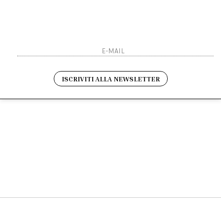
Sarai sempre aggiornato s
Resi
Contatti
Pagamenti
Spedizione
ho letto ed accettato le 
ISCRIVITI ALLA NEWSLETTER