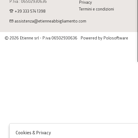
P.Iva : 06502930636
Privacy
Termini e condizioni
+39 333 574 1398
assistenza@etienneabbigliamento.com
© 2026 Etienne srl - P.iva 06502930636
Powered by Polosoftware
Cookies & Privacy