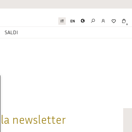
IT
EN
0
I
SALDI
alla newsletter