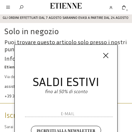
Etienne
0
GLI ORDINI EFFETTUATI DAL 7 AGOSTO SARANNO EVASI A PARTIRE DAL 24 AGOSTO
Solo in negozio
Puoi trovare questo articolo solo presso i nostri
punti vendita:
Info contatti
Etienne srl
SALDI ESTIVI
Via dei Mille, 47 80121 Napoli
assistenza@etienneabbigliamento.com
fino al 50% di sconto
+39 333 574 1398
Iscriviti alla newsletter
Sarai sempre aggiornato su offerte e promozioni.
ISCRIVITI ALLA NEWSLETTER