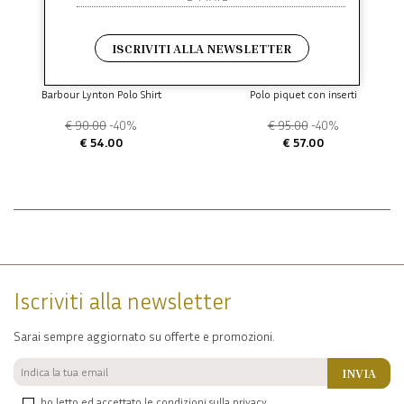
ISCRIVITI ALLA NEWSLETTER
BARBOUR
BARBOUR
Barbour Lynton Polo Shirt
Polo piquet con inserti
€ 90.00
-40%
€ 95.00
-40%
€ 54.00
€ 57.00
Iscriviti alla newsletter
Sarai sempre aggiornato su offerte e promozioni.
INVIA
ho letto ed accettato le condizioni sulla privacy.