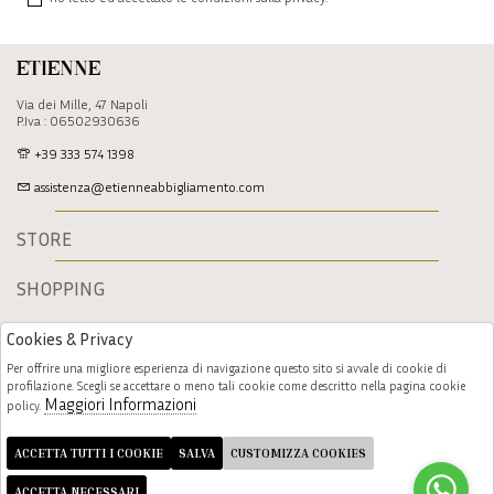
Etienne
Via dei Mille, 47 Napoli
P.Iva : 06502930636
+39 333 574 1398
assistenza@etienneabbigliamento.com
STORE
SHOPPING
Cookies & Privacy
Per offrire una migliore esperienza di navigazione questo sito si avvale di cookie di
profilazione. Scegli se accettare o meno tali cookie come descritto nella pagina cookie
Maggiori Informazioni
policy.
Follow us
ACCETTA TUTTI I COOKIE
SALVA
CUSTOMIZZA COOKIES
ACCETTA NECESSARI