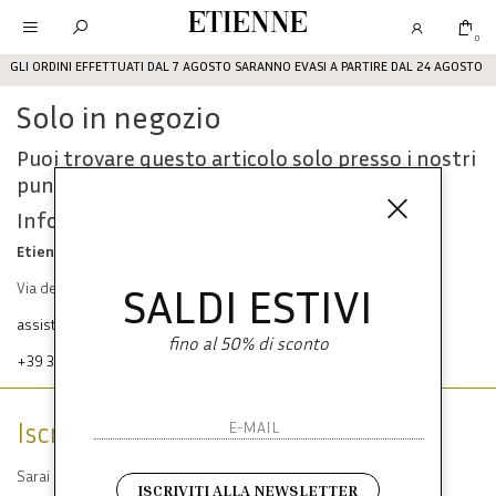
Etienne
0
GLI ORDINI EFFETTUATI DAL 7 AGOSTO SARANNO EVASI A PARTIRE DAL 24 AGOSTO
Solo in negozio
Puoi trovare questo articolo solo presso i nostri
punti vendita:
Info contatti
Etienne srl
SALDI ESTIVI
Via dei Mille, 47 80121 Napoli
assistenza@etienneabbigliamento.com
fino al 50% di sconto
+39 333 574 1398
Iscriviti alla newsletter
Sarai sempre aggiornato su offerte e promozioni.
ISCRIVITI ALLA NEWSLETTER