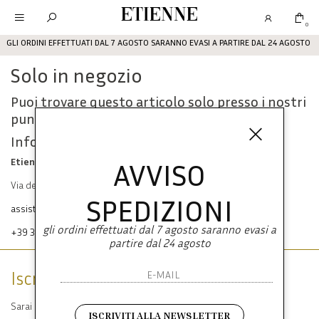
Etienne
0
GLI ORDINI EFFETTUATI DAL 7 AGOSTO SARANNO EVASI A PARTIRE DAL 24 AGOSTO
Solo in negozio
Puoi trovare questo articolo solo presso i nostri
punti vendita:
Info contatti
Etienne srl
AVVISO
Via dei Mille, 47 80121 Napoli
SPEDIZIONI
assistenza@etienneabbigliamento.com
gli ordini effettuati dal 7 agosto saranno evasi a
+39 333 574 1398
partire dal 24 agosto
Iscriviti alla newsletter
Sarai sempre aggiornato su offerte e promozioni.
ISCRIVITI ALLA NEWSLETTER