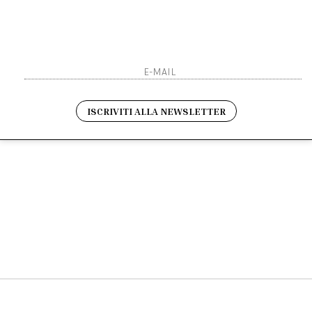
Sarai sempre aggiornato s
Resi
Contatti
Pagamenti
Spedizione
ho letto ed accettato le 
ISCRIVITI ALLA NEWSLETTER