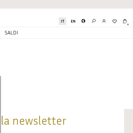
IT
EN
0
I
SALDI
alla newsletter