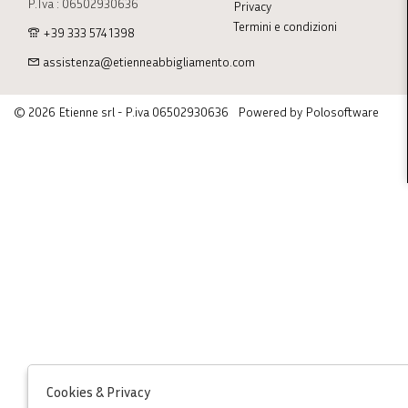
P.Iva : 06502930636
Privacy
Termini e condizioni
+39 333 574 1398
assistenza@etienneabbigliamento.com
© 2026 Etienne srl - P.iva 06502930636
Powered by Polosoftware
Cookies & Privacy