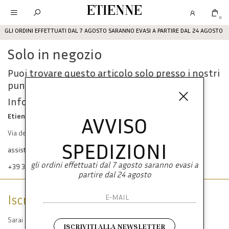
Etienne
0
GLI ORDINI EFFETTUATI DAL 7 AGOSTO SARANNO EVASI A PARTIRE DAL 24 AGOSTO
Solo in negozio
Puoi trovare questo articolo solo presso i nostri
punti vendita:
Info contatti
Etienne srl
AVVISO
Via dei Mille, 47 80121 Napoli
SPEDIZIONI
assistenza@etienneabbigliamento.com
gli ordini effettuati dal 7 agosto saranno evasi a
+39 333 574 1398
partire dal 24 agosto
Iscriviti alla newsletter
Sarai sempre aggiornato su offerte e promozioni.
ISCRIVITI ALLA NEWSLETTER