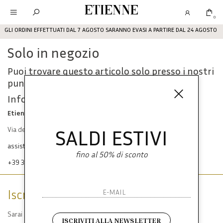
Etienne
0
GLI ORDINI EFFETTUATI DAL 7 AGOSTO SARANNO EVASI A PARTIRE DAL 24 AGOSTO
Solo in negozio
Puoi trovare questo articolo solo presso i nostri
punti vendita:
Info contatti
Etienne srl
SALDI ESTIVI
Via dei Mille, 47 80121 Napoli
assistenza@etienneabbigliamento.com
fino al 50% di sconto
+39 333 574 1398
Iscriviti alla newsletter
Sarai sempre aggiornato su offerte e promozioni.
ISCRIVITI ALLA NEWSLETTER