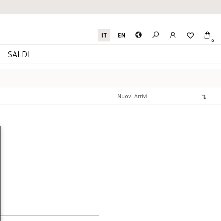
IT
EN
0
I
SALDI