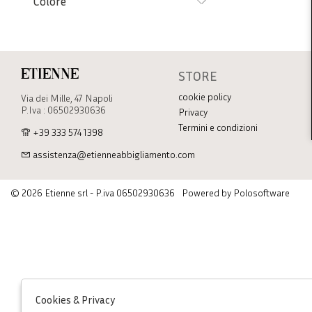
Colore
STORE
Etienne
cookie policy
Via dei Mille, 47 Napoli
P.Iva : 06502930636
Privacy
Termini e condizioni
+39 333 574 1398
assistenza@etienneabbigliamento.com
© 2026 Etienne srl - P.iva 06502930636
Powered by Polosoftware
Cookies & Privacy