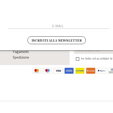
Iscriviti 
SHOPPING
L'azienda
Sarai sempre aggiornato s
ISCRIVITI ALLA NEWSLETTER
Resi
Contatti
Pagamenti
Spedizione
ho letto ed accettato le 