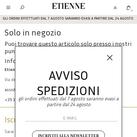
Etienne
0
GLI ORDINI EFFETTUATI DAL 7 AGOSTO SARANNO EVASI A PARTIRE DAL 24 AGOSTO
Solo in negozio
Puoi trovare questo articolo solo presso i nostri
punti vendita:
Info contatti
Etienne srl
AVVISO
Via dei Mille, 47 80121 Napoli
SPEDIZIONI
assistenza@etienneabbigliamento.com
gli ordini effettuati dal 7 agosto saranno evasi a
+39 333 574 1398
partire dal 24 agosto
Iscriviti alla newsletter
Sarai sempre aggiornato su offerte e promozioni.
ISCRIVITI ALLA NEWSLETTER