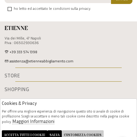
ho letto ed accettato le condizioni sulla privacy.
Etienne
Via dei Mille, 47 Napoli
P.Iva : 06502930636
+39 333 574 1398
assistenza@etienneabbigliamento.com
STORE
SHOPPING
Cookies & Privacy
Per offrire una migliore esperienza di navigazione questo sito si avvale di cookie di
profilazione. Scegli se accettare o meno tali cookie come descritto nella pagina cookie
Maggiori Informazioni
policy.
Follow us
ACCETTA TUTTI I COOKIE
SALVA
CUSTOMIZZA COOKIES