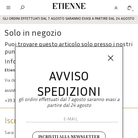
Etienne
0
GLI ORDINI EFFETTUATI DAL 7 AGOSTO SARANNO EVASI A PARTIRE DAL 24 AGOSTO
Solo in negozio
Puoi trovare questo articolo solo presso i nostri
punti vendita:
Info contatti
Etienne srl
AVVISO
Via dei Mille, 47 80121 Napoli
SPEDIZIONI
assistenza@etienneabbigliamento.com
gli ordini effettuati dal 7 agosto saranno evasi a
+39 333 574 1398
partire dal 24 agosto
Iscriviti alla newsletter
Sarai sempre aggiornato su offerte e promozioni.
ISCRIVITI ALLA NEWSLETTER