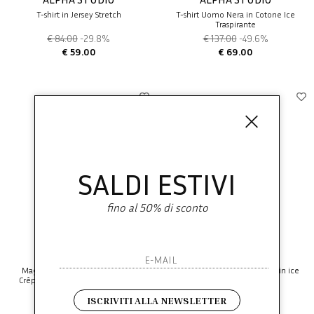
T-shirt in Jersey Stretch
T-shirt Uomo Nera in Cotone Ice
Traspirante
€ 84.00
-29.8%
€ 137.00
-49.6%
€ 59.00
€ 69.00
SALDI ESTIVI
fino al 50% di sconto
ALPHA STUDIO
ALPHA STUDIO
Maglia Uomo Girocollo Cotone
Alpha Studio t-shirt girocollo in ice
Crêpe Chambray Urban Fit Estiva
cotton bianco
€ 148.00
-50%
€ 130.00
-40%
ISCRIVITI ALLA NEWSLETTER
€ 74.00
€ 78.00