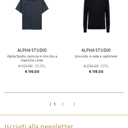
ALPHA STUDIO
ALPHA STUDIO
Alpha Studio camicia in lino blu a
Girocollo in seta e cashmere
maniche corte
€ 193.00
-39.9%
€ 236.00
-50%
€ 116.00
€ 118.00
⟨
1
2
⟩
Iscriviti alla newsletter