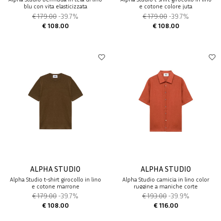
blu con vita elasticizzata
e cotone colore juta
€ 179.00
-39.7%
€ 179.00
-39.7%
€ 108.00
€ 108.00
ALPHA STUDIO
ALPHA STUDIO
Alpha Studio t-shirt girocollo in lino
Alpha Studio camicia in lino color
e cotone marrone
ruggine a maniche corte
€ 179.00
-39.7%
€ 193.00
-39.9%
€ 108.00
€ 116.00